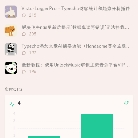
论
数：
VistorLoggerPro - Typecho访客统计和趋势分析插件
评
215
论
数：
解决飞牛nas更新后提示“数据库读写错误”无法挂载硬盘
评
205
论
数：
Typecho添加文章AI摘要功能（Handsome等全主题适配）
评
197
论
数：
最新教程：使用UnlockMusic解锁主流音乐平台VIP歌曲的加密保护
评
196
论
数：
实时QPS
4