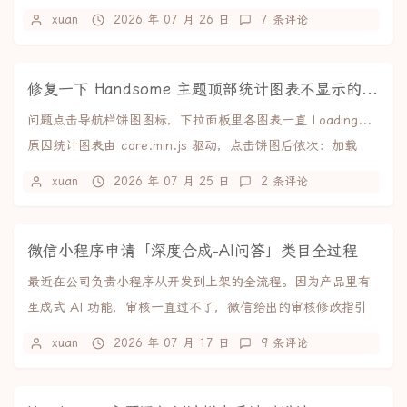
聊、群聊和朋友圈，支持导出...
xuan
2026 年 07 月 26 日
7 条评论
修复一下 Handsome 主题顶部统计图表不显示的问题
问题点击导航栏饼图图标，下拉面板里各图表一直 Loading...
原因统计图表由 core.min.js 驱动，点击饼图后依次：加载
ECharts → ...
xuan
2026 年 07 月 25 日
2 条评论
微信小程序申请「深度合成-AI问答」类目全过程
最近在公司负责小程序从开发到上架的全流程。因为产品里有
生成式 AI 功能，审核一直过不了，微信给出的审核修改指引
是：你好，你的小程序涉及提供文本深度合成技...
xuan
2026 年 07 月 17 日
9 条评论