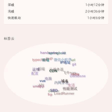
深睡
1小时12分钟
浅睡
2小时36分钟
快速眼动
1小时6分钟
标签云
handsome
springboot
AI
PHP
typecho
微信小程序
前端
url
IP地址
git
后端
云服务器
运维
CDN
飞牛nas
配置
redis
Database
电脑
vue
域名
内网穿透
生活
API
uniapp
性能测试
SEO
docker
LoadRunner
frp