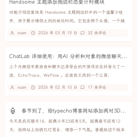
Handsome 主题添加侧边栏恋爱计时模块
功能介绍恋爱块是 Handsome 主题侧边栏中的一个温馨小组
件，用于展示情侣之间的相处时间。它包含两个头像、一个跳
动的心形图标，以及实时更新的相处时长计...
xuan
2026 年 03 月 15 日
32 条评论
ChatLab 详细使用：用AI 分析和对象的微信聊天记录
上个月微信年度报告和聊天记录导出的开源项目在抖音火了一
波，EchoTrace、WeFlow 。后面我又找到一个工具：
ChatLab，能接入 AI 分析各种...
xuan
2026 年 02 月 10 日
17 条评论
🏮
春节到了，给typecho博客网站添加两对3D红灯笼
今天是农历腊月18，距离小年23还有5天，距离春节还有12
天，给网站上加俩红灯笼🏮，增添一下气氛。普通版这个版本