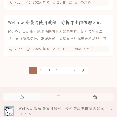
xuan
2026 年 01 月 23 日
61 条评论
WeFlow 安装与使用教程：分析导出微信聊天记录，生成可视化年度报告
简介WeFlow 是一款本地微信聊天记录查看、分析与导出工
具，支持隐私保护、离线浏览、灵活导出和深度分析功能，可
生成个性化年度报告。。核心亮点隐私至上：所...
xuan
2026 年 01 月 22 日
606 条评论
1
2
3
4
...
12
热
最
随
门
新
机
文
评
文
WeFlow 安装与使用教程：分析导出微信聊天记录，生成可视化年度报告
章
论
章
评
606