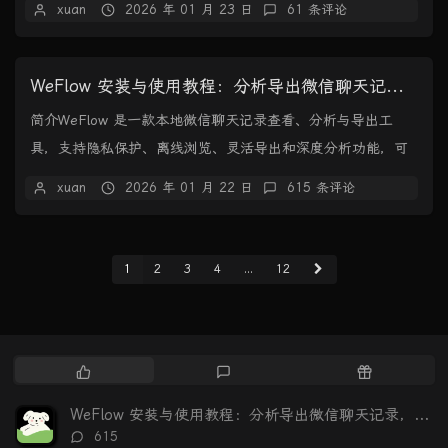
xuan
2026 年 01 月 23 日
61 条评论
WeFlow 安装与使用教程：分析导出微信聊天记录，生成可视化年度报告
简介WeFlow 是一款本地微信聊天记录查看、分析与导出工
具，支持隐私保护、离线浏览、灵活导出和深度分析功能，可
生成个性化年度报告。。核心亮点隐私至上：所...
xuan
2026 年 01 月 22 日
615 条评论
1
2
3
4
...
12
热
最
随
门
新
机
文
评
文
WeFlow 安装与使用教程：分析导出微信聊天记录，生成可视化年度报告
章
论
章
评
615