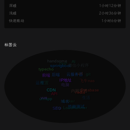
深睡
1小时12分钟
浅睡
2小时36分钟
快速眼动
1小时6分钟
标签云
handsome
AI
springboot
PHP
微信小程序
typecho
url
git
前端
云服务器
后端
IP地址
飞牛nas
运维
配置
电脑
CDN
Database
redis
内网穿透
API
vue
生活
uniapp
域名
docker
性能测试
SEO
LoadRunner
frp