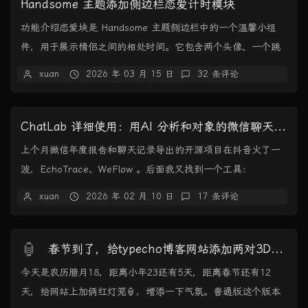
Handsome 主题添加侧边栏恋爱计时模块
功能介绍恋爱块是 Handsome 主题侧边栏中的一个温馨小组
件，用于展示情侣之间的相处时间。它包含两个头像、一个跳
动的心形图标，以及实时更新的相处时长计...
xuan
2026 年 03 月 15 日
32 条评论
ChatLab 详细使用：用AI 分析和对象的微信聊天记录
上个月微信年度报告和聊天记录导出的开源项目在抖音火了一
波，EchoTrace、WeFlow 。后面我又找到一个工具：
ChatLab，能接入 AI 分析各种...
xuan
2026 年 02 月 10 日
17 条评论
🏮
春节到了，给typecho博客网站添加两对3D红灯笼
今天是农历腊月18，距离小年23还有5天，距离春节还有12
天，给网站上加俩红灯笼🏮，增添一下气氛。普通版这个版本