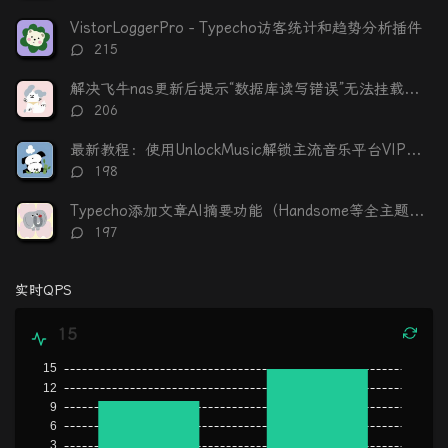
论
数：
VistorLoggerPro - Typecho访客统计和趋势分析插件
评
215
论
数：
解决飞牛nas更新后提示“数据库读写错误”无法挂载硬盘
评
206
论
数：
最新教程：使用UnlockMusic解锁主流音乐平台VIP歌曲的加密保护
评
198
论
数：
Typecho添加文章AI摘要功能（Handsome等全主题适配）
评
197
论
数：
实时QPS
15