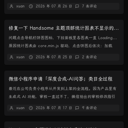
聊、群聊和朋友圈，支持导出...
xuan
2026 年 07 月 26 日
7 条评论
修复一下 Handsome 主题顶部统计图表不显示的问题
问题点击导航栏饼图图标，下拉面板里各图表一直 Loading...
原因统计图表由 core.min.js 驱动，点击饼图后依次：加载
ECharts → ...
xuan
2026 年 07 月 25 日
2 条评论
微信小程序申请「深度合成-AI问答」类目全过程
最近在公司负责小程序从开发到上架的全流程。因为产品里有
生成式 AI 功能，审核一直过不了，微信给出的审核修改指引
是：你好，你的小程序涉及提供文本深度合成技...
xuan
2026 年 07 月 17 日
9 条评论