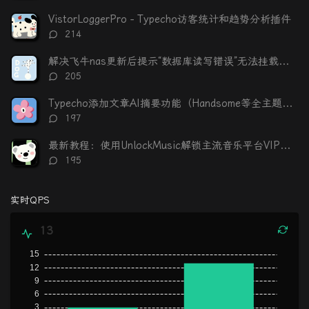
论
数：
VistorLoggerPro - Typecho访客统计和趋势分析插件
评
214
论
数：
解决飞牛nas更新后提示“数据库读写错误”无法挂载硬盘
评
205
论
数：
Typecho添加文章AI摘要功能（Handsome等全主题适配）
评
197
论
数：
最新教程：使用UnlockMusic解锁主流音乐平台VIP歌曲的加密保护
评
195
论
数：
实时QPS
13