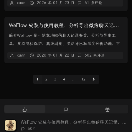
xuan
2026 年 01 月 23 日
61 条评论
WeFlow 安装与使用教程：分析导出微信聊天记录，生成可视化年度报告
简介WeFlow 是一款本地微信聊天记录查看、分析与导出工
具，支持隐私保护、离线浏览、灵活导出和深度分析功能，可
生成个性化年度报告。。核心亮点隐私至上：所...
xuan
2026 年 01 月 22 日
602 条评论
1
2
3
4
...
12
热
最
随
门
新
机
文
评
文
WeFlow 安装与使用教程：分析导出微信聊天记录，生成可视化年度报告
章
论
章
评
602