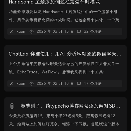
Handsome 主题添加侧边栏恋爱计时模块
功能介绍恋爱块是 Handsome 主题侧边栏中的一个温馨小组
件，用于展示情侣之间的相处时间。它包含两个头像、一个跳
动的心形图标，以及实时更新的相处时长计...
xuan
2026 年 03 月 15 日
32 条评论
ChatLab 详细使用：用AI 分析和对象的微信聊天记录
上个月微信年度报告和聊天记录导出的开源项目在抖音火了一
波，EchoTrace、WeFlow 。后面我又找到一个工具：
ChatLab，能接入 AI 分析各种...
xuan
2026 年 02 月 10 日
17 条评论
🏮
春节到了，给typecho博客网站添加两对3D红灯笼
今天是农历腊月18，距离小年23还有5天，距离春节还有12
天，给网站上加俩红灯笼🏮，增添一下气氛。普通版这个版本