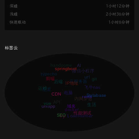
深睡
1小时12分钟
浅睡
2小时36分钟
快速眼动
1小时6分钟
标签云
handsome
AI
springboot
PHP
微信小程序
typecho
url
前端
git
IP地址
云服务器
后端
运维
飞牛nas
配置
CDN
电脑
Database
redis
内网穿透
vue
API
生活
域名
uniapp
docker
性能测试
SEO
LoadRunner
frp