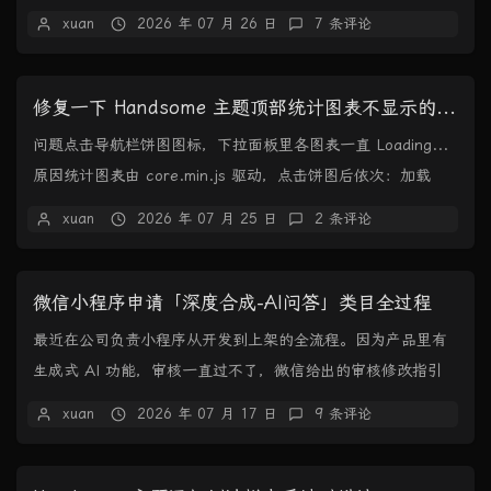
聊、群聊和朋友圈，支持导出...
xuan
2026 年 07 月 26 日
7 条评论
修复一下 Handsome 主题顶部统计图表不显示的问题
问题点击导航栏饼图图标，下拉面板里各图表一直 Loading...
原因统计图表由 core.min.js 驱动，点击饼图后依次：加载
ECharts → ...
xuan
2026 年 07 月 25 日
2 条评论
微信小程序申请「深度合成-AI问答」类目全过程
最近在公司负责小程序从开发到上架的全流程。因为产品里有
生成式 AI 功能，审核一直过不了，微信给出的审核修改指引
是：你好，你的小程序涉及提供文本深度合成技...
xuan
2026 年 07 月 17 日
9 条评论