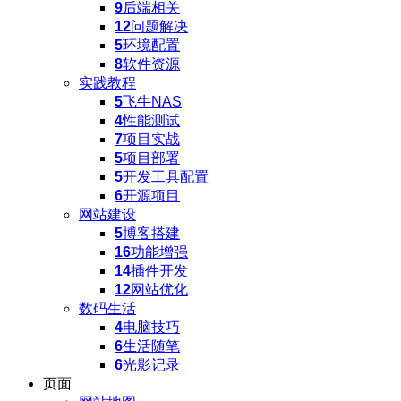
9
后端相关
12
问题解决
5
环境配置
8
软件资源
实践教程
5
飞牛NAS
4
性能测试
7
项目实战
5
项目部署
5
开发工具配置
6
开源项目
网站建设
5
博客搭建
16
功能增强
14
插件开发
12
网站优化
数码生活
4
电脑技巧
6
生活随笔
6
光影记录
页面