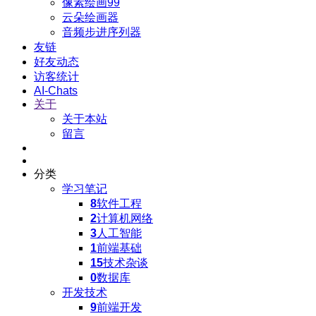
像素绘画99
云朵绘画器
音频步进序列器
友链
好友动态
访客统计
AI-Chats
关于
关于本站
留言
分类
学习笔记
8
软件工程
2
计算机网络
3
人工智能
1
前端基础
15
技术杂谈
0
数据库
开发技术
9
前端开发