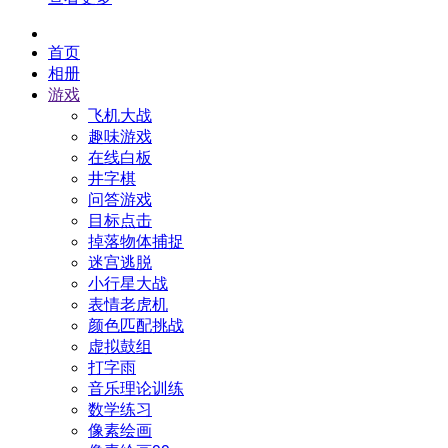
首页
相册
游戏
飞机大战
趣味游戏
在线白板
井字棋
问答游戏
目标点击
掉落物体捕捉
迷宫逃脱
小行星大战
表情老虎机
颜色匹配挑战
虚拟鼓组
打字雨
音乐理论训练
数学练习
像素绘画