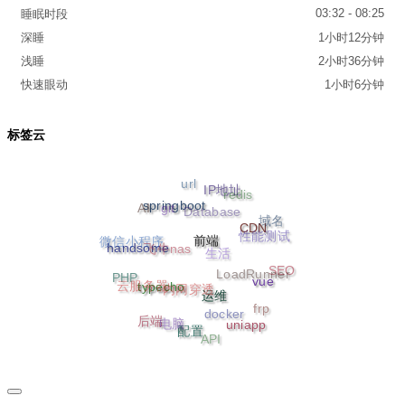
03:32 - 08:25
睡眠时段
深睡
1小时12分钟
浅睡
2小时36分钟
快速眼动
1小时6分钟
标签云
url
IP地址
springboot
redis
AI
git
CDN
Database
域名
前端
handsome
性能测试
微信小程序
飞牛nas
生活
SEO
vue
typecho
PHP
LoadRunner
运维
云服务器
内网穿透
frp
后端
uniapp
docker
配置
电脑
API