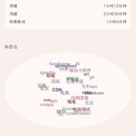
深睡
1小时12分钟
浅睡
2小时36分钟
快速眼动
1小时6分钟
标签云
AI
handsome
springboot
PHP
微信小程序
typecho
url
前端
git
IP地址
后端
云服务器
运维
飞牛nas
CDN
配置
redis
Database
电脑
内网穿透
vue
域名
API
生活
uniapp
性能测试
docker
SEO
LoadRunner
frp