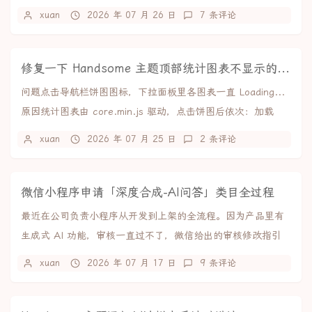
聊、群聊和朋友圈，支持导出...
xuan
2026 年 07 月 26 日
7 条评论
修复一下 Handsome 主题顶部统计图表不显示的问题
问题点击导航栏饼图图标，下拉面板里各图表一直 Loading...
原因统计图表由 core.min.js 驱动，点击饼图后依次：加载
ECharts → ...
xuan
2026 年 07 月 25 日
2 条评论
微信小程序申请「深度合成-AI问答」类目全过程
最近在公司负责小程序从开发到上架的全流程。因为产品里有
生成式 AI 功能，审核一直过不了，微信给出的审核修改指引
是：你好，你的小程序涉及提供文本深度合成技...
xuan
2026 年 07 月 17 日
9 条评论