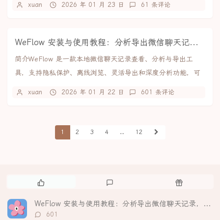
xuan
2026 年 01 月 23 日
61 条评论
WeFlow 安装与使用教程：分析导出微信聊天记录，生成可视化年度报告
简介WeFlow 是一款本地微信聊天记录查看、分析与导出工
具，支持隐私保护、离线浏览、灵活导出和深度分析功能，可
生成个性化年度报告。。核心亮点隐私至上：所...
xuan
2026 年 01 月 22 日
601 条评论
1
2
3
4
...
12
热
最
随
门
新
机
文
评
文
WeFlow 安装与使用教程：分析导出微信聊天记录，生成可视化年度报告
章
论
章
评
601