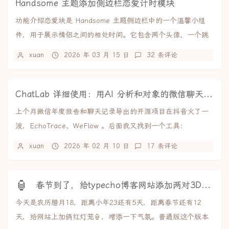
Handsome 主题添加侧边栏恋爱计时模块
功能介绍恋爱块是 Handsome 主题侧边栏中的一个温馨小组
件，用于展示情侣之间的相处时间。它包含两个头像、一个跳
动的心形图标，以及实时更新的相处时长计...
xuan
2026 年 03 月 15 日
32 条评论
ChatLab 详细使用：用AI 分析和对象的微信聊天记录
上个月微信年度报告和聊天记录导出的开源项目在抖音火了一
波，EchoTrace、WeFlow 。后面我又找到一个工具：
ChatLab，能接入 AI 分析各种...
xuan
2026 年 02 月 10 日
17 条评论
🏮
春节到了，给typecho博客网站添加两对3D红灯笼
今天是农历腊月18，距离小年23还有5天，距离春节还有12
天，给网站上加俩红灯笼🏮，增添一下气氛。普通版这个版本