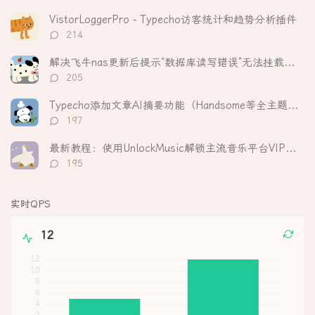
论
数：
VistorLoggerPro - Typecho访客统计和趋势分析插件
评
214
论
数：
解决飞牛nas更新后提示“数据库读写错误”无法挂载硬盘
评
205
论
数：
Typecho添加文章AI摘要功能（Handsome等全主题适配）
评
197
论
数：
最新教程：使用UnlockMusic解锁主流音乐平台VIP歌曲的加密保护
评
195
论
数：
实时QPS
12