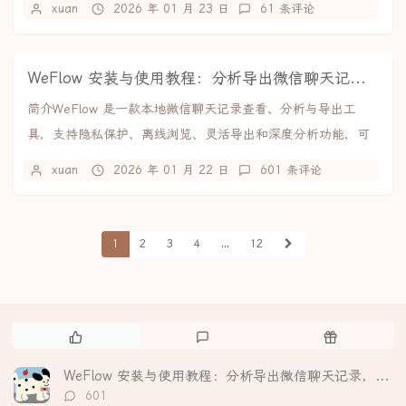
xuan
2026 年 01 月 23 日
61 条评论
WeFlow 安装与使用教程：分析导出微信聊天记录，生成可视化年度报告
简介WeFlow 是一款本地微信聊天记录查看、分析与导出工
具，支持隐私保护、离线浏览、灵活导出和深度分析功能，可
生成个性化年度报告。。核心亮点隐私至上：所...
xuan
2026 年 01 月 22 日
601 条评论
1
2
3
4
...
12
热
最
随
门
新
机
文
评
文
WeFlow 安装与使用教程：分析导出微信聊天记录，生成可视化年度报告
章
论
章
评
601