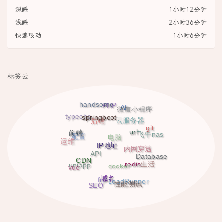
深睡
1小时12分钟
浅睡
2小时36分钟
快速眼动
1小时6分钟
标签云
handsome
AI
PHP
微信小程序
springboot
typecho
云服务器
后端
git
url
前端
飞牛nas
配置
电脑
运维
IP地址
内网穿透
Database
API
CDN
redis
生活
uniapp
vue
docker
域名
frp
LoadRunner
性能测试
SEO