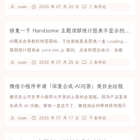
聊、群聊和朋友圈，支持导出...
xuan
2026 年 07 月 26 日
7 条评论
修复一下 Handsome 主题顶部统计图表不显示的问题
问题点击导航栏饼图图标，下拉面板里各图表一直 Loading...
原因统计图表由 core.min.js 驱动，点击饼图后依次：加载
ECharts → ...
xuan
2026 年 07 月 25 日
2 条评论
微信小程序申请「深度合成-AI问答」类目全过程
最近在公司负责小程序从开发到上架的全流程。因为产品里有
生成式 AI 功能，审核一直过不了，微信给出的审核修改指引
是：你好，你的小程序涉及提供文本深度合成技...
xuan
2026 年 07 月 17 日
9 条评论