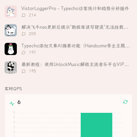
论
数：
VistorLoggerPro - Typecho访客统计和趋势分析插件
评
214
论
数：
解决飞牛nas更新后提示“数据库读写错误”无法挂载硬盘
评
205
论
数：
Typecho添加文章AI摘要功能（Handsome等全主题适配）
评
197
论
数：
最新教程：使用UnlockMusic解锁主流音乐平台VIP歌曲的加密保护
评
195
论
数：
实时QPS
6