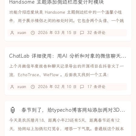
Handsome 主题添加侧边栏恋爱计时模块
功能介绍恋爱块是 Handsome 主题侧边栏中的一个温馨小组
件，用于展示情侣之间的相处时间。它包含两个头像、一个跳
动的心形图标，以及实时更新的相处时长计...
xuan
2026 年 03 月 15 日
32 条评论
ChatLab 详细使用：用AI 分析和对象的微信聊天记录
上个月微信年度报告和聊天记录导出的开源项目在抖音火了一
波，EchoTrace、WeFlow 。后面我又找到一个工具：
ChatLab，能接入 AI 分析各种...
xuan
2026 年 02 月 10 日
17 条评论
🏮
春节到了，给typecho博客网站添加两对3D红灯笼
今天是农历腊月18，距离小年23还有5天，距离春节还有12
天，给网站上加俩红灯笼🏮，增添一下气氛。普通版这个版本