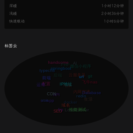
深睡
1小时12分钟
浅睡
2小时36分钟
快速眼动
1小时6分钟
标签云
handsome
AI
PHP
微信小程序
springboot
typecho
url
git
云服务器
后端
前端
IP地址
飞牛nas
配置
运维
电脑
Database
CDN
内网穿透
redis
API
vue
生活
uniapp
docker
域名
性能测试
LoadRunner
frp
SEO