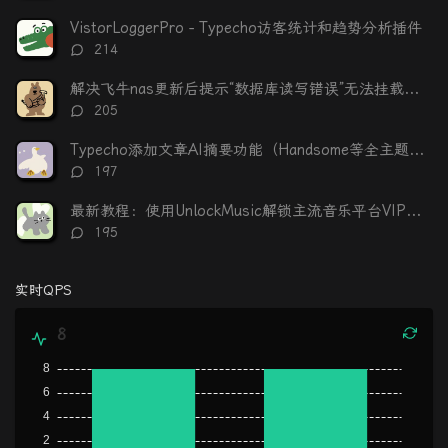
论
数：
VistorLoggerPro - Typecho访客统计和趋势分析插件
评
214
论
数：
解决飞牛nas更新后提示“数据库读写错误”无法挂载硬盘
评
205
论
数：
Typecho添加文章AI摘要功能（Handsome等全主题适配）
评
197
论
数：
最新教程：使用UnlockMusic解锁主流音乐平台VIP歌曲的加密保护
评
195
论
数：
实时QPS
8