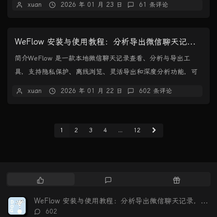
xuan
2026 年 01 月 23 日
61 条评论
WeFlow 安装与使用教程：分析导出微信聊天记录，生成可视化年度报告
简介WeFlow 是一款本地微信聊天记录查看、分析与导出工
具，支持隐私保护、离线浏览、灵活导出和深度分析功能，可
生成个性化年度报告。。核心亮点隐私至上：所...
xuan
2026 年 01 月 22 日
602 条评论
1
2
3
4
...
12
热
最
随
门
新
机
文
评
文
WeFlow 安装与使用教程：分析导出微信聊天记录，生成可视化年度报告
章
论
章
评
602