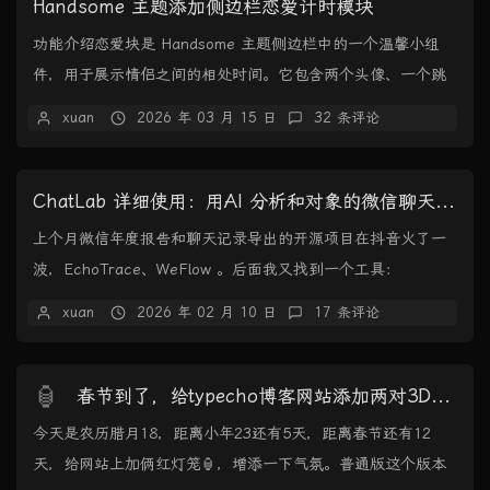
Handsome 主题添加侧边栏恋爱计时模块
功能介绍恋爱块是 Handsome 主题侧边栏中的一个温馨小组
件，用于展示情侣之间的相处时间。它包含两个头像、一个跳
动的心形图标，以及实时更新的相处时长计...
xuan
2026 年 03 月 15 日
32 条评论
ChatLab 详细使用：用AI 分析和对象的微信聊天记录
上个月微信年度报告和聊天记录导出的开源项目在抖音火了一
波，EchoTrace、WeFlow 。后面我又找到一个工具：
ChatLab，能接入 AI 分析各种...
xuan
2026 年 02 月 10 日
17 条评论
🏮
春节到了，给typecho博客网站添加两对3D红灯笼
今天是农历腊月18，距离小年23还有5天，距离春节还有12
天，给网站上加俩红灯笼🏮，增添一下气氛。普通版这个版本