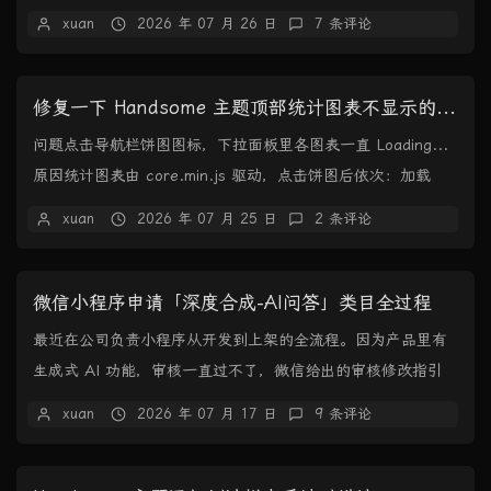
聊、群聊和朋友圈，支持导出...
xuan
2026 年 07 月 26 日
7 条评论
修复一下 Handsome 主题顶部统计图表不显示的问题
问题点击导航栏饼图图标，下拉面板里各图表一直 Loading...
原因统计图表由 core.min.js 驱动，点击饼图后依次：加载
ECharts → ...
xuan
2026 年 07 月 25 日
2 条评论
微信小程序申请「深度合成-AI问答」类目全过程
最近在公司负责小程序从开发到上架的全流程。因为产品里有
生成式 AI 功能，审核一直过不了，微信给出的审核修改指引
是：你好，你的小程序涉及提供文本深度合成技...
xuan
2026 年 07 月 17 日
9 条评论