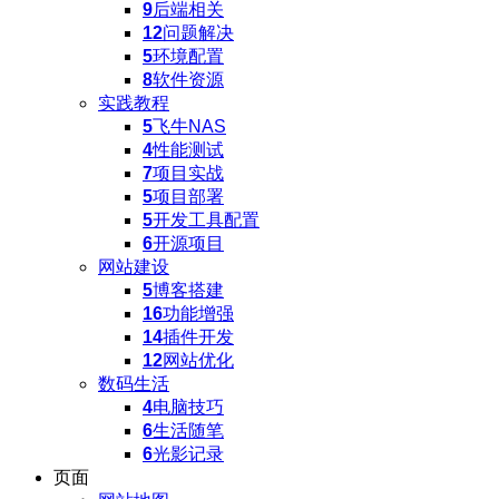
9
后端相关
12
问题解决
5
环境配置
8
软件资源
实践教程
5
飞牛NAS
4
性能测试
7
项目实战
5
项目部署
5
开发工具配置
6
开源项目
网站建设
5
博客搭建
16
功能增强
14
插件开发
12
网站优化
数码生活
4
电脑技巧
6
生活随笔
6
光影记录
页面