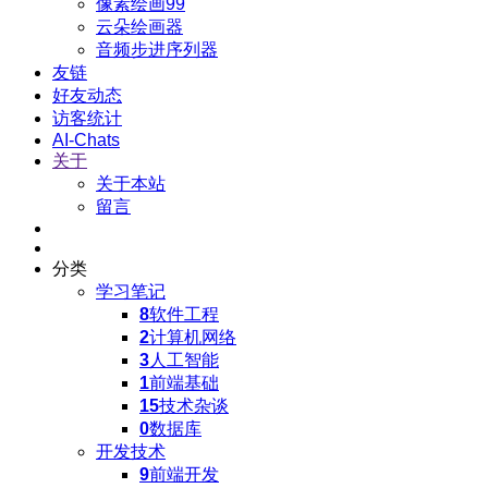
像素绘画99
云朵绘画器
音频步进序列器
友链
好友动态
访客统计
AI-Chats
关于
关于本站
留言
分类
学习笔记
8
软件工程
2
计算机网络
3
人工智能
1
前端基础
15
技术杂谈
0
数据库
开发技术
9
前端开发