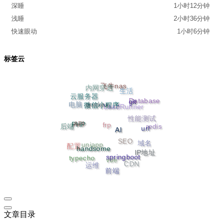
深睡
1小时12分钟
浅睡
2小时36分钟
快速眼动
1小时6分钟
标签云
内网穿透
飞牛nas
生活
云服务器
docker
Database
LoadRunner
电脑
git
微信小程序
性能测试
frp
API
redis
后端
PHP
url
AI
SEO
uniapp
域名
配置
handsome
IP地址
vue
typecho
springboot
CDN
运维
前端
文章目录