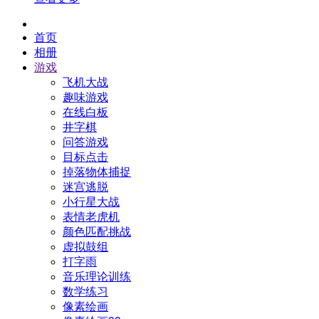
首页
相册
游戏
飞机大战
趣味游戏
在线白板
井字棋
问答游戏
目标点击
掉落物体捕捉
迷宫逃脱
小行星大战
表情老虎机
颜色匹配挑战
虚拟鼓组
打字雨
音乐理论训练
数学练习
像素绘画