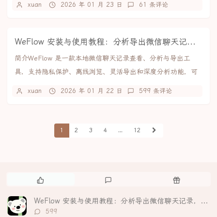
xuan
2026 年 01 月 23 日
61 条评论
WeFlow 安装与使用教程：分析导出微信聊天记录，生成可视化年度报告
简介WeFlow 是一款本地微信聊天记录查看、分析与导出工
具，支持隐私保护、离线浏览、灵活导出和深度分析功能，可
生成个性化年度报告。。核心亮点隐私至上：所...
xuan
2026 年 01 月 22 日
599 条评论
1
2
3
4
...
12
热
最
随
门
新
机
文
评
文
WeFlow 安装与使用教程：分析导出微信聊天记录，生成可视化年度报告
章
论
章
评
599