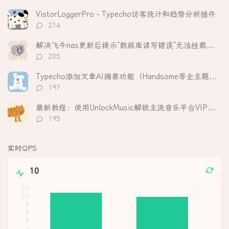
论
数：
VistorLoggerPro - Typecho访客统计和趋势分析插件
评
214
论
数：
解决飞牛nas更新后提示“数据库读写错误”无法挂载硬盘
评
205
论
数：
Typecho添加文章AI摘要功能（Handsome等全主题适配）
评
197
论
数：
最新教程：使用UnlockMusic解锁主流音乐平台VIP歌曲的加密保护
评
195
论
数：
实时QPS
10