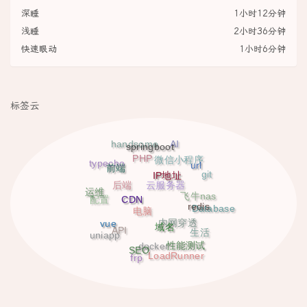
深睡
1小时12分钟
浅睡
2小时36分钟
快速眼动
1小时6分钟
标签云
AI
handsome
springboot
PHP
微信小程序
typecho
url
前端
IP地址
git
后端
云服务器
运维
飞牛nas
CDN
配置
redis
Database
电脑
vue
内网穿透
域名
API
生活
uniapp
性能测试
docker
SEO
LoadRunner
frp