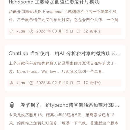
Handsome 主题添加侧边栏恋爱计时模块
功能介绍恋爱块是 Handsome 主题侧边栏中的一个温馨小组
件，用于展示情侣之间的相处时间。它包含两个头像、一个跳
动的心形图标，以及实时更新的相处时长计...
xuan
2026 年 03 月 15 日
32 条评论
ChatLab 详细使用：用AI 分析和对象的微信聊天记录
上个月微信年度报告和聊天记录导出的开源项目在抖音火了一
波，EchoTrace、WeFlow 。后面我又找到一个工具：
ChatLab，能接入 AI 分析各种...
xuan
2026 年 02 月 10 日
17 条评论
🏮
春节到了，给typecho博客网站添加两对3D红灯笼
今天是农历腊月18，距离小年23还有5天，距离春节还有12
天，给网站上加俩红灯笼🏮，增添一下气氛。普通版这个版本