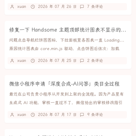
聊、群聊和朋友圈，支持导出...
xuan
2026 年 07 月 26 日
7 条评论
修复一下 Handsome 主题顶部统计图表不显示的问题
问题点击导航栏饼图图标，下拉面板里各图表一直 Loading...
原因统计图表由 core.min.js 驱动，点击饼图后依次：加载
ECharts → ...
xuan
2026 年 07 月 25 日
2 条评论
微信小程序申请「深度合成-AI问答」类目全过程
最近在公司负责小程序从开发到上架的全流程。因为产品里有
生成式 AI 功能，审核一直过不了，微信给出的审核修改指引
是：你好，你的小程序涉及提供文本深度合成技...
xuan
2026 年 07 月 17 日
9 条评论